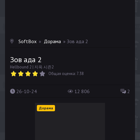
SoftBox
»
Дорама
» Зов ада 2
Зов ада 2
Hellbound 2 | 지옥 시즌2
Общая оценка: 7.38
26-10-24
12 806
2
Дорама