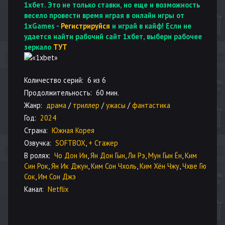
1хбет. Это не только ставки, но еще и возможность
весело провести время играя в онлайн игры от
1xGames -
Регистрируйся
и играй в кайф! Если не
удается найти рабочий сайт 1хбет, выбери рабочее
зеркало
ТУТ
Количество серий:
6 из 6
Продолжительность:
60 мин.
Жанр:
драма
/
триллер
/
ужасы
/
фантастика
Год:
2024
Страна:
Южная Корея
Озвучка:
SOFTBOX
,
+ Стажер
В ролях:
Чо Дон Ин
,
Ян Дон Гын
,
Ли Рэ
,
Мун Гын Ён
,
Ким
Син Рок
,
Ян Ик Джун
,
Ким Сон Чхоль
,
Ким Хён Чжу
,
Чхве Гю
Сок
,
Им Сон Джэ
Канал:
Netflix